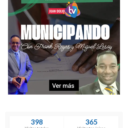
398
365