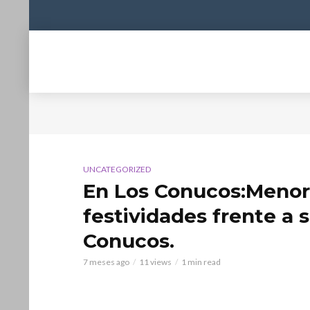
UNCATEGORIZED
En Los Conucos:Menor
festividades frente a 
Conucos.
7 meses ago
11 views
1 min read